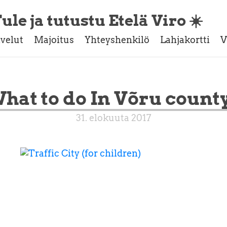
ule ja tutustu Etelä Viro ☀️
lvelut
Majoitus
Yhteyshenkilö
Lahjakortti
V
hat to do In Võru count
31. elokuuta 2017