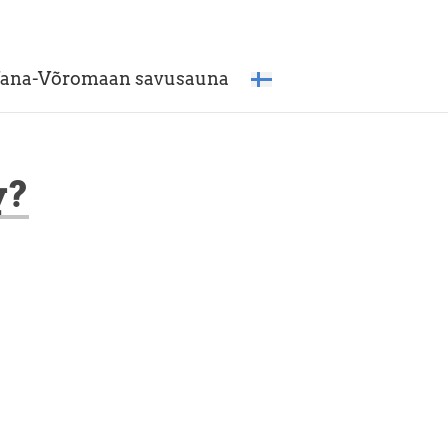
ana-Võromaan savusauna
y?