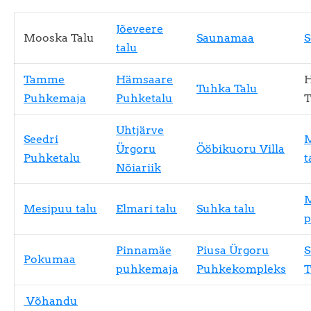
Jõeveere
Mooska Talu
Saunamaa
S
talu
Tamme
Hämsaare
Tuhka Talu
Puhkemaja
Puhketalu
T
Uhtjärve
Seedri
M
Ürgoru
Ööbikuoru Villa
Puhketalu
t
Nõiariik
M
Mesipuu talu
Elmari talu
Suhka talu
p
Pinnamäe
Piusa Ürgoru
S
Pokumaa
puhkemaja
Puhkekompleks
T
Võhandu