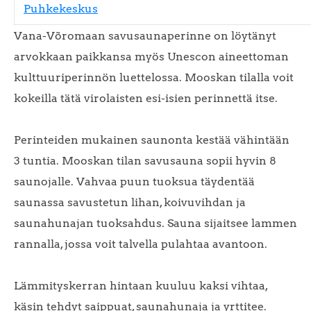
Puhkekeskus
Vana-Võromaan savusaunaperinne on löytänyt
arvokkaan paikkansa myös Unescon aineettoman
kulttuuriperinnön luettelossa. Mooskan tilalla voit
kokeilla tätä virolaisten esi-isien perinnettä itse.
Perinteiden mukainen saunonta kestää vähintään
3 tuntia. Mooskan tilan savusauna sopii hyvin 8
saunojalle. Vahvaa puun tuoksua täydentää
saunassa savustetun lihan, koivuvihdan ja
saunahunajan tuoksahdus. Sauna sijaitsee lammen
rannalla, jossa voit talvella pulahtaa avantoon.
Lämmityskerran hintaan kuuluu kaksi vihtaa,
käsin tehdyt saippuat, saunahunaja ja yrttitee.