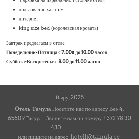
парковка на парковочной стоянке отеля
пользование халатом
интернет
king size bed (королевская кровать)
Завтрак предлагаем в отеле
Понедельник-Пятница с 7.00s до 10.00 часов
Суббота-Воскресенье с 8.00 до 11.00 часов
Выру, 2025
Oтель Тамула
Посетите нас по адресу Веэ 4,
65609 Выру. Звоните нам по номеру +372 78 30
430
или пишите на адрес hotell@tamula.ee