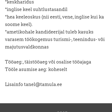
*keskharidus
*inglise keel suhtlustasandil
*hea keeleoskus (nii eesti, vene, inglise kui ka
soome keel).
*ametikohale kandideerijal tuleb kasuks
varasem töökogemus turismi-, teenindus- või
majutusvaldkonnas
Tööaeg:, täistööaeg või osalise tööajaga
Tööle asumise aeg: koheselt
Lisainfo tanel@tamula.ee