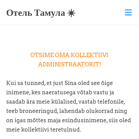
Отель Тамула ☀️
OTSIME OMA KOLLEKTIIVI
ADMINISTRAATORIT!
Kui sa tunned, et just Sina oled see õige
inimene, kes naeratusega võtab vastu ja
saadab ära meie külalised, vastab telefonile,
teeb broneeringud, lahendab olukorrad ning
on igas mõttes maja esindusinimene, siis oled
meie kollektiivi teretulnud.