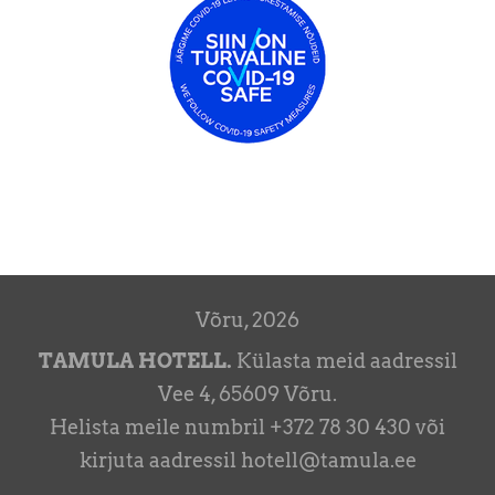
Võru, 2026
TAMULA HOTELL.
Külasta meid aadressil
Vee 4, 65609 Võru.
Helista meile numbril +372 78 30 430 või
kirjuta aadressil hotell@tamula.ee