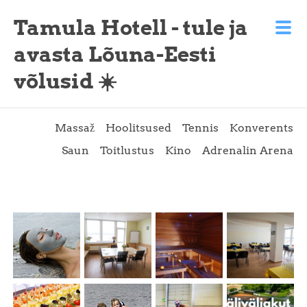
Tamula Hotell - tule ja
avasta Lõuna-Eesti
võlusid ☀️
Massaž
Hoolitsused
Tennis
Konverents
Saun
Toitlustus
Kino
Adrenalin Arena