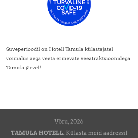
Suveperioodil on Hotell Tamula külastajatel
võimalus aega veeta erinevate veeatraktsioonidega
Tamula järvel!
Võru, 2026
TAMULA HOTELL.
Külasta meid aadressil