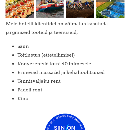
Meie hotelli klientidel on võimalus kasutada
järgmiseid tooteid ja teenuseid;
Saun
Toitlustus (ettetellimisel)
Konverentsid kuni 40 inimesele
Erinevad massažid ja kehahoolitsused
Tennisväljaku rent
Padeli rent
Kino