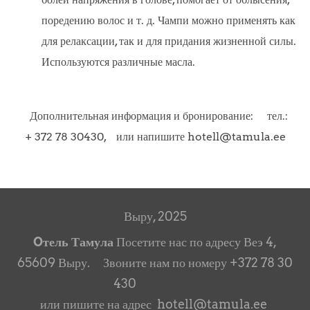
поредению волос и т. д. Чампи можно применять как
для релаксации, так и для придания жизненной силы.
Используются различные масла.
Дополнительная информация и бронирование: тел.:
+ 372 78 30430, или напишите hotell@tamula.ee
Выру, 2025
Oтель Тамула
Посетите нас по адресу Веэ 4,
65609 Выру. Звоните нам по номеру +372 78 30
430
или пишите на адрес hotell@tamula.ee