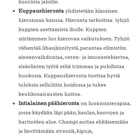
kuorinta jaloille.
Kuppaushieronta
yhdistetään klassisen
hieronnan kanssa. Hieronta tarkoittaa tyhjiö
kuppien asettamista iholle. Kuppien
siirtäminen luo hierovan vaikutuksen. Tyhjiö
vähentää lihasjännitystä, parantaa elimistön
aineenvaihduntaa, veren- ja imunestekiertoa,
sisäelinten työtä sekä trimmaa ja puhdistaa
huokosia. Kuppaushieronta tuottaa hyviä
tuloksia selluliitin hoidossa ja tukee
keuhkosairausten hoitoa.
Intialainen päähieronta
on luonnonterapiaa,
jossa käydään läpi pään, kaulan, kasvojen ja
hartioiden alue. Champi auttaa ehkäisemään
ja lievittämään stressiä, kipuja,