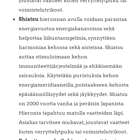
joustavat vaatteet kuten verryttelytpuku tai
voimistelutrikoot.
Shiatsu
hieronnan avulla voidaan parantaa
energiavuotoa energiakanavoissa sekä
helpottaa liikuntaongelmia, synnyttäen
harmoniaa kehossa sekä aisteissa. Shiatsu
auttaa stimuloimaan kehon
immuniteettijärjestelmää ja ehkäisemään
sairauksia. Käytetään puristuksia kehon
energiameridiaaneilla, poistaakseen kehosta
epäsäännöllisyydet sekä jäykkyydet. Shiatsu
on 2000 vuotta vanha ja peräisin Japanista.
Hieronta tapahtuu matolla vaatteiden läpi.
Asiakas tarvitsee mukavat, joustavat vaatteet
kuten verryttelytpuku tai voimistelutrikoot.