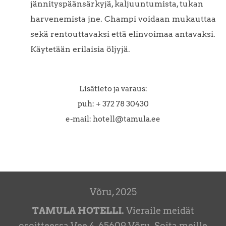
jännityspäänsärkyjä, kaljuuntumista, tukan
harvenemista jne. Champi voidaan mukauttaa
sekä rentouttavaksi että elinvoimaa antavaksi.
Käytetään erilaisia öljyjä.
Lisätieto ja varaus:
puh: + 372 78 30430
e-mail: hotell@tamula.ee
Võru, 2025
TAMULA HOTELLI.
Vieraile meidät
osoitteessa Vee 4, 65609 Võru.
Soita meille