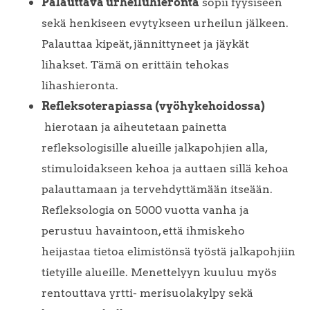
Palauttava urheiluhieronta
sopii fyysiseen
sekä henkiseen evytykseen urheilun jälkeen.
Palauttaa kipeät, jännittyneet ja jäykät
lihakset. Tämä on erittäin tehokas
lihashieronta.
Refleksoterapiassa (vyöhykehoidossa)
hierotaan ja aiheutetaan painetta
refleksologisille alueille jalkapohjien alla,
stimuloidakseen kehoa ja auttaen sillä kehoa
palauttamaan ja tervehdyttämään itseään.
Refleksologia on 5000 vuotta vanha ja
perustuu havaintoon, että ihmiskeho
heijastaa tietoa elimistönsä työstä jalkapohjiin
tietyille alueille. Menettelyyn kuuluu myös
rentouttava yrtti- merisuolakylpy sekä