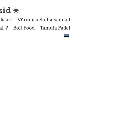
sid ☀️
kaart
Võrumaa Suitsusaunad
l..?
Bolt Food
Tamula Padel