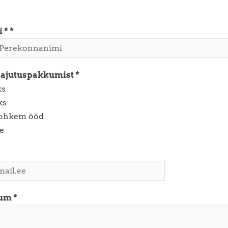
 *
majutuspakkumist
ks
ks
rohkem ööd
e
num