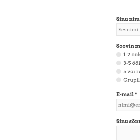
Sinu nimi
Soovin 
1-2 öö
3-5 öö
5 või 
Grupil
E-mail
Sinu sõ