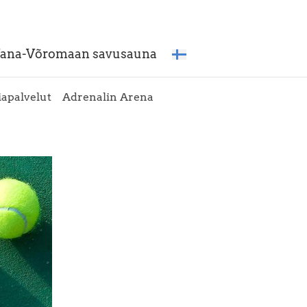
ana-Võromaan savusauna
iapalvelut
Adrenalin Arena