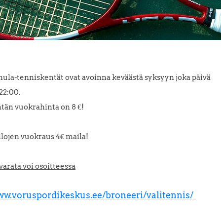
ula-tenniskentät ovat avoinna keväästä syksyyn joka päivä
22:00.
tän vuokrahinta on 8 €!
lojen vuokraus 4€ maila!
varata voi osoitteessa
ww.voruspordikeskus.ee/broneeri/valitennis/