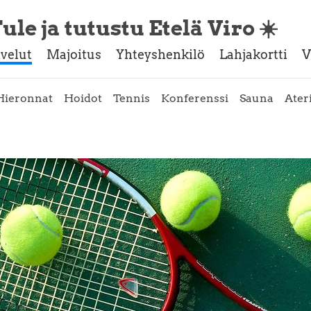
ule ja tutustu Etelä Viro ☀️
lvelut
Majoitus
Yhteyshenkilö
Lahjakortti
V
Hieronnat
Hoidot
Tennis
Konferenssi
Sauna
Ater