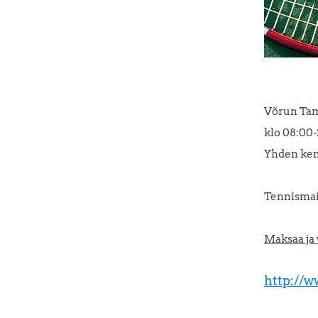
Võrun Tam
klo 08:00-
Yhden ken
Tennismai
Maksaa ja 
http://w