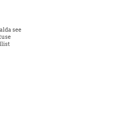
alda see
otuse
list