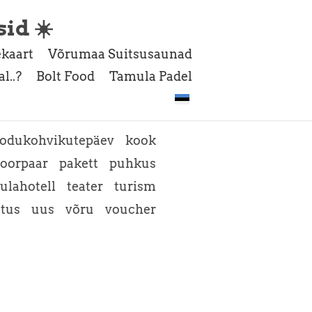
sid ☀️
kaart
Võrumaa Suitsusaunad
l..?
Bolt Food
Tamula Padel
odukohvikutepäev
kook
oorpaar
pakett
puhkus
ulahotell
teater
turism
atus
uus
võru
voucher