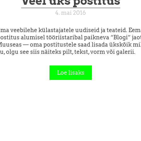
Veel üks postitus
4. mai 2016
oma veebilehe külastajatele uudiseid ja teateid. Eem
postitus alumisel tööriistaribal paikneva “Blogi” ja
uuseas — oma postitustele saad lisada ükskõik mil
u, olgu see siis näiteks pilt, tekst, vorm või galerii.
Loe lisaks