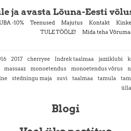
le ja avasta Lõuna-Eesti võlu
UBA -10%
Teenused
Majutus
Kontakt
Kinke
TULE TÖÖLE!
Mida teha Võrumaa
016
2017
cherryee
Indrek taalmaa
jazziklubi
k
massaaz
monoetendus
monoetendus võrus
n
dne
stedningu maja
suvi
taalmaa
tamula
tam
üll
Blogi