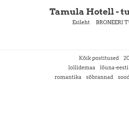
Tamula Hotell - tu
Esileht
BRONEERI T
Kõik postitused
2
lollidemaa
lõuna-eesti
romantika
sõbrannad
soo