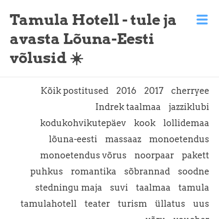
Tamula Hotell - tule ja
avasta Lõuna-Eesti
võlusid ☀️
Kõik postitused
2016
2017
cherryee
Indrek taalmaa
jazziklubi
kodukohvikutepäev
kook
lollidemaa
lõuna-eesti
massaaz
monoetendus
monoetendus võrus
noorpaar
pakett
puhkus
romantika
sõbrannad
soodne
stedningu maja
suvi
taalmaa
tamula
tamulahotell
teater
turism
üllatus
uus