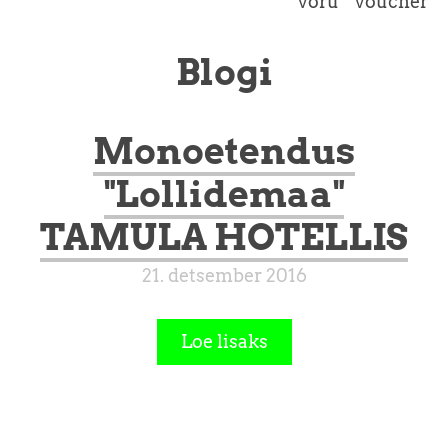
võru
voucher
Blogi
Monoetendus
"Lollidemaa"
TAMULA HOTELLIS
21. detsember 2016
Loe lisaks