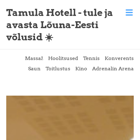
Tamula Hotell - tule ja
avasta Lõuna-Eesti
võlusid ☀️
Massaž
Hoolitsused
Tennis
Konverents
Saun
Toitlustus
Kino
Adrenalin Arena