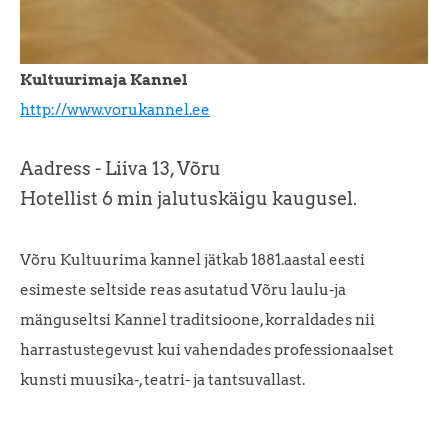
Kultuurimaja Kannel
http://www.vorukannel.ee
Aadress - Liiva 13, Võru
Hotellist 6 min jalutuskäigu kaugusel.
Võru Kultuurima kannel jätkab 1881.aastal eesti
esimeste seltside reas asutatud Võru laulu-ja
mänguseltsi Kannel traditsioone, korraldades nii
harrastustegevust kui vahendades professionaalset
kunsti muusika-, teatri- ja tantsuvallast.
125-ndaks juubelisaastaks(2006) uuenes põhjalikult