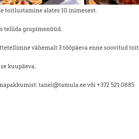
 toitlustamine alates 10 inimesest.
s tellida grupimenüüd.
ettetellimne vähemalt 3 tööpäeva enne soovitud toi
se kuupäeva.
napakkumist: tanel@tamula.ee või +372 521 0885