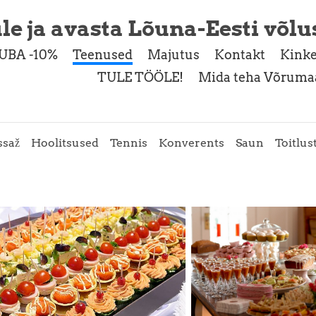
le ja avasta Lõuna-Eesti võlu
UBA -10%
Teenused
Majutus
Kontakt
Kinke
TULE TÖÖLE!
Mida teha Võrumaa
saž
Hoolitsused
Tennis
Konverents
Saun
Toitlus