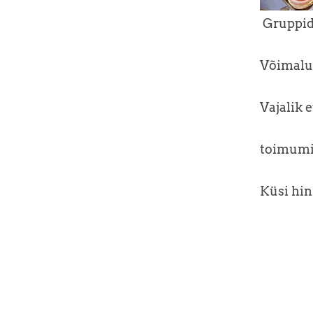
Gruppide
Võimalu
Vajalik 
toimumi
Küsi hin