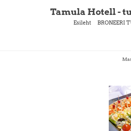
Tamula Hotell - tu
Esileht
BRONEERI T
Mas