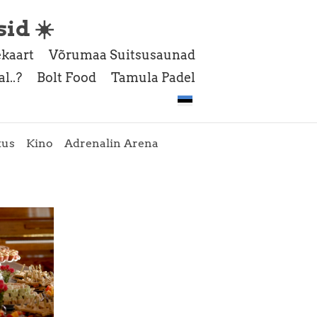
sid ☀️
kaart
Võrumaa Suitsusaunad
l..?
Bolt Food
Tamula Padel
tus
Kino
Adrenalin Arena